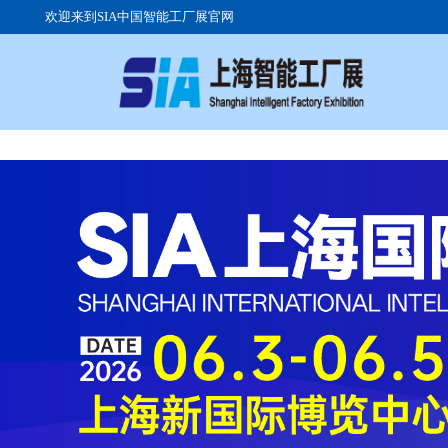
欢迎来到SIA中国智能工厂展官网
关于展会
参展流程
参观注册
展会日程
展品范围
组团参观
展会现场
高峰论坛
交通路线
广告投放
往届展商
签证服务
展位价格