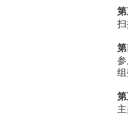
第
扫
第
参
组
第
主